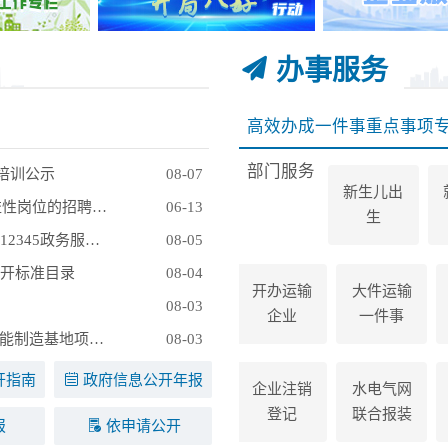
办事服务
高效办成一件事重点事项
部门服务
能培训公示
08-07
新生儿出
关于铜湾镇2026年（第五批）城镇公益性岗位的招聘公告
06-13
生
关于中方县人民政府副县长贺爱平接听12345政务服务便民热线的公告
08-05
开标准目录
08-04
开办运输
大件运输
08-03
企业
一件事
关于300MWh全钒液流储能电池装备智能制造基地项目环境影响报告表受理公示
08-03
开指南
政府信息公开年报
企业注销
水电气网
登记
联合报装
报
依申请公开