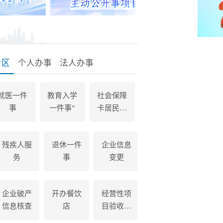
专区
个人办事
法人办事
就医一件
教育入学
社会保障
事
一件事”
卡居民服
务
残疾人服
退休一件
企业信息
务
事
变更
企业破产
开办餐饮
经营性项
信息核查
店
目验收开
业