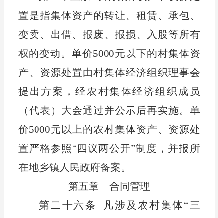
置是指集体资产的转让、租赁、
承包、
变卖、出借、报废、报损、入股等所有
权的变动。
单价
5000元以下的村集体资
产、资源处置由村集体经济组织理事会
提出方案，经
农村集体经济组织
成员
（代表）
大会
通过并公示后再实施。
单
价
5000
元以上的农村集体资产、
资源
处
置严格参照
“四议两公开”制度，并报所
在地乡镇人民政府备案。
第
五
章
合同管理
第二十六条
凡涉及
农村
集体
“三