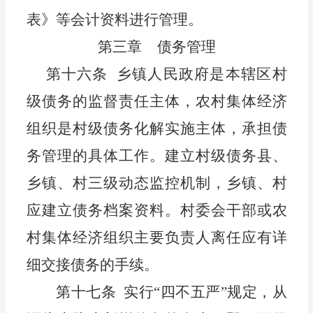
表》等会计资料进行
管理。
第
三
章
债务
管理
第十六条
乡镇
人民政府是本辖区村
级债务的监督责任主体，
农
村集体经济
组织是村级债务化解实施主体，承担债
务管理的具体工作。建立村级债务县、
乡镇
、村三级动态监控机制，
乡镇
、村
应建立债务档案资料。村
委会
干部
或农
村集体经济组织主要负责人
离任应有详
细交接
债务的手续。
第十七条
实行
“四不五严”规定，从