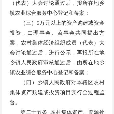
（代表）
大会讨论通过后，报
所在地乡
镇
农业综合服务中心
登记和备案；
（
三
）
5
万元以上的资产购建或
资金
投资，
由理事会、监事会共同提出方
案，农村集体经济组织
成员（代表）
大
会讨论通过后，进行公示，再报
所在地
乡镇
人民政府审核通过后，由
所在地乡
镇
农业综合服务中心
登记和备案；
（四）
乡镇人民政府
对
本辖区
农
村
集体资产购建或投资项目实行全过程监
督
。
第二十五条
农
村集体资产
、
资源
处