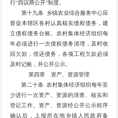
行
“四议两公开”制度。
第十九条
乡镇
农业综合服务
中心
应
督促
本辖区
各村
认真核实债权债务，建
立债权债务台账。
农
村集体经济组织
每
年必须进行一次债权债务清理，及时收
回欠款，偿还债务，各项工程欠款必须
及时记账，并公开公示。
第
四
章
资产、资源管理
第二十条
农村集体经济组织
每年至
少进行一次资产、资源的清查、核实
和
登记
工作。资产、资源
经公开公示程序
确认后，上报
所在地
乡镇
人民政府
备