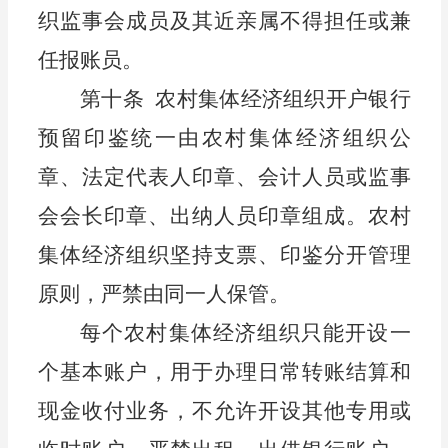
织监事会成员及其近亲属不得担任或兼
任报账员。
第十条
农
村集体
经济组织
开户银行
预留印鉴统一由
农
村
集体经济组织
公
章、
法定代表人
印章、
会计人员
或监事
会会长
印章、出纳人员印章组成。
农村
集体经济组织坚持支票、印鉴分开管理
原则，严禁由
同
一人保管。
每个农
村集体
经济组织只能开设一
个基本账户，
用于办理日常转账结算和
现金收付业务，不允许开设其他专用或