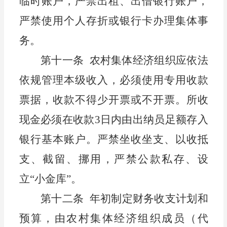
临时账户
，
严禁出租、出借银行账户
，
严禁
使用个人存折或银行卡办理集体事
务。
第十一条
农村
集体经济组织应依法
依规管理本级收
入，必须使用专用收款
票据，收款不得少开票或不开票。所收
现金必须在收款
3日内由
出纳员
足额存入
银行基本账户
。严禁坐收坐支、以收抵
支、截留、挪用，严禁公款私存、设
立
“小金库”。
第十二条
年
初
制定财务收支计划和
预算，由
农村集体经济组织
成员（代