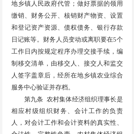
地乡镇人民政府代管
；
做好
票据的领用
缴销、财务公开、核销财产物资
、
设置
和登记资产资源、债权债务、银行存款
日记账
等
。
财务人
员变动或离职
要
在
5个
工作日内按规定程序
办理交接手续，编
制移交清单，由移交人、接交人和监交
人签字盖章后，经
所在地乡镇
农业综合
服务中心验证并存档。
第九条
农村集体经济组织理事长是
相应村级组织财务、会计工作的负责
人，对会计工作和会计资料的真实性、