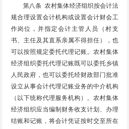
第八条
农
村
集体经济组织按会计法
规合理设置
会计机构或设置会计财会
工
作岗位，
并指定会计主管人员
（村支
书、主任及其直系亲属不得担任）
，也
可以按照规定委托代理记账。农
村
集体
经济组织委托代理记账既可以委托乡镇
人民政府，也可以委托经财政部门批准
设立从事会计代理记账业务的中介机构
（以下统称代理服务机构）
。农
村
集体
经济组织
应当
编制
财务
收支计划
、
办理
结
账和
记
账，将
会计
凭证按时交
至所在