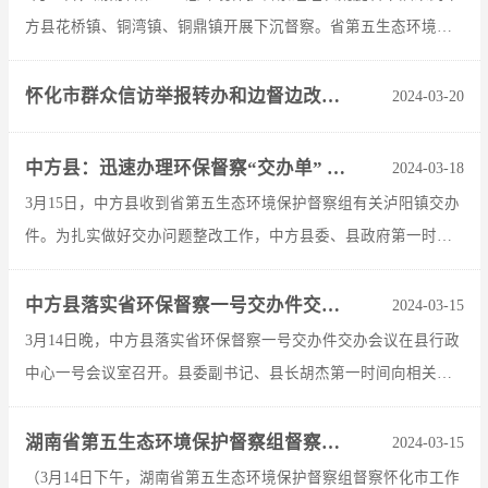
方县花桥镇、铜湾镇、铜鼎镇开展下沉督察。省第五生态环境保
护督察组副组长刘翔、副市长余建勇参加督察，县委书记张家
铣，县委副书记...
怀化市群众信访举报转办和边督边改公开情况一览表（第1批）
2024-03-20
中方县：迅速办理环保督察“交办单” 全力答好民生“赶考卷”
2024-03-18
3月15日，中方县收到省第五生态环境保护督察组有关泸阳镇交办
件。为扎实做好交办问题整改工作，中方县委、县政府第一时间
交办督办，组织泸阳镇与市生态环境局中方分局、县城管局联合
行动，以最坚...
中方县落实省环保督察一号交办件交办会议召开
2024-03-15
3月14日晚，中方县落实省环保督察一号交办件交办会议在县行政
中心一号会议室召开。县委副书记、县长胡杰第一时间向相关责
任领导交办了省环保督察一号交办件，并安排部署下一步工作。
县领导杨春梅...
湖南省第五生态环境保护督察组督察怀化市工作动员会召开
2024-03-15
（3月14日下午，湖南省第五生态环境保护督察组督察怀化市工作