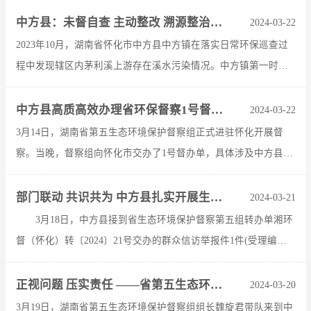
县泸阳镇中村...
中方县：未督自查 主动整改 溯源整治茅利溪上游溪水污染问题
2024-03-22
2023年10月，湖南省怀化市中方县中方镇在落实日常环保巡查过
程中发现辖区内茅利溪上游存在溪水污染情况。中方镇第一时间
向怀化市生态环境局中方分局以及联系该镇的县级领导报告污染
情况，接到报...
中方县高质高效办理省环保督察1号督办件
2024-03-22
3月14日，湖南省第五生态环境保护督察组正式进驻怀化开展督
察。当晚，督察组向怀化市交办了1号督办单，具体涉及中方县铜
湾镇怀化泽泓建材有限公司和沅水干流中方县铜鼎镇重要河段治
理工程环保问...
部门联动 共识共为 中方县扎实开展生态环保督察转办信访问题整改工作
2024-03-21
3月18日，中方县接到省生态环境保护督察第五组转办单湘环
督（怀化）转〔2024〕21号交办的群众信访举报件1件(受理编号
D2HH20240319007)，反映“怀化市中方县花桥镇花桥村...
正视问题 压实责任 ——省第五生态环境保护督察组赴中方县开展下沉督察
2024-03-20
3月19日，湖南省第五生态环境保护督察组组长魏旋君带队来到中