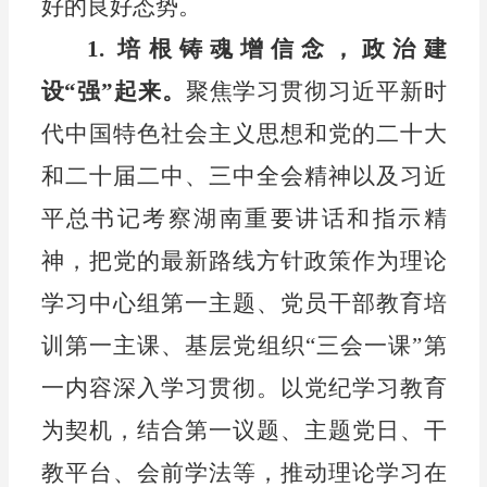
好的良好态势。
1.
培根铸魂
增信念
，
政治建
设
“强”
起来
。
聚焦学习贯彻习近平新时
代中国特色社会主义思想和党的二十大
和二十届二中、三中全会
精神
以及
习近
平总书记
考察
湖南重要讲话
和
指示精
神
，
把
党的最新路线方针政策
作为理论
学习中心组第一主题、党员干部教育培
训第一主课、基层党组织
“
三会一课
”
第
一内容深入学习贯彻。
以党纪学习教育
为契机，结合第一议题、主题党日、干
教平台、会前学法等，
推动
理论学习
在