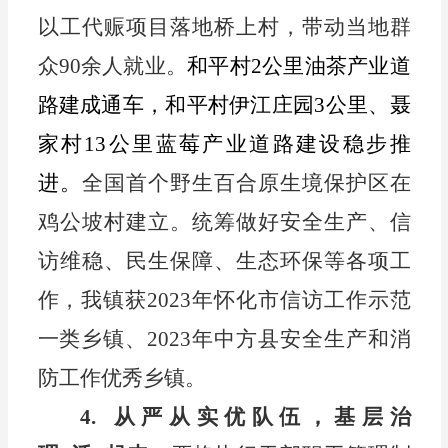
以工代赈项目
落地桥上村，带动
当地群
众
90
余人就业
。
和平村
2
公里油茶产业道
路建成通车
，和平村伊江庄园
3
公里、聂
家村
13
公里蓝莓产业道路建设稳步推
进
。
全国首个野生百合原生境保护区在
鸡公坡村建立。
统筹做好安全生产、信
访维稳、民生保障、生态环保等各项工
作，
我镇获
2023
年怀化市信访工作示范
一类乡镇
、
2023
年中方县安全生产和消
防工作优秀乡镇
。
4.
从严从实优队伍，基层治