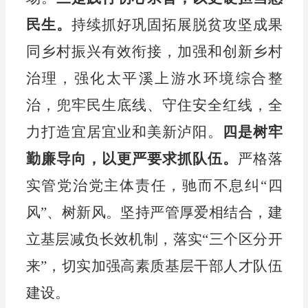
民生。
持续抓好巩固拓展脱贫攻坚成果
同乡村振兴有效衔接，加强和创新乡村
治理，强化太平溪上游水环境综合整
治，兜牢民生底线、守住安全红线，全
力打造宜居宜业和美新泸阳。
四是树牢
勤廉导向，以更严要求抓队伍。
严格落
实管
党治党主体责任，
驰而不息纠
“
四
风
”
、树新风
。坚持严管厚爱相结合，
建
立基层减负长效机制，落实
“三个区分开
来”，切实
加强
高素质基层干部人才队伍
建设。