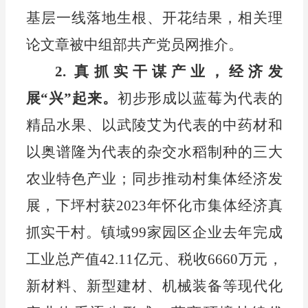
基层一线
落地生根、开花结果
，
相关理
论文章被中组部共产党员网推介。
2.
真抓实干谋产业
，
经济发
展
“兴”起来
。
初步形成以蓝莓为代表的
精品水果
、以武陵艾为代表的
中药材
和
以奥谱隆为代表的杂交水稻
制种
的三大
农业特色产业；同步推动村集体经济发
展
，
下坪村获
2023
年怀化市集体经济真
抓实干村
。镇域
99
家园区企业去年完成
工业总产值
42.11
亿元、税收
6660
万元，
新材料、新型建材、机械装备等现代化