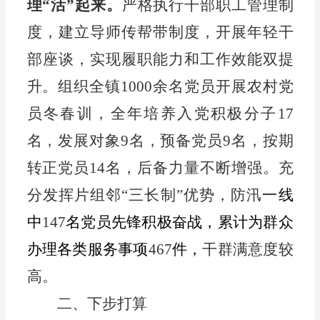
理
“活”起来。
严格执行干部职工管理制
度，建立导师传帮带
制度，开展年轻干
部座谈
，实现履职能力和工作效能双提
升。
组织全镇
1000
余名党员开展农村党
员冬春训
，全年
培养入党积极分子
1
7
名，发展对象
9
名
，
预备党员
9
名，按期
转正党员
14
名
，后备力量不断增强
。
充
分发挥片组邻
“三长制”优势，防汛
一线
中
147
名
党员先锋
积极奋战，累计为群众
办理各类服务事项
467
件，
干群满意度较
高
。
二、
下步打算