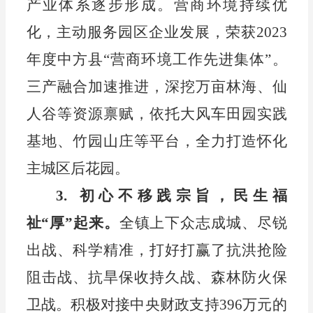
产业体系逐步形成。营商环境持续优
化，主动服务园区企业发展，荣
获
2023
年度
中方县
“
营商环境工作先进集体
”
。
三产融合加速推进，深挖万亩林海、仙
人谷等资源禀赋，依托大风车田园实践
基地、竹园山庄等平台，全力打造怀化
主城区后花园。
3
.
初心不移
践
宗旨
，民生福
祉
“厚”起
来。
全镇上下
众志成城、尽锐
出战、科学精准，打好打赢了
抗洪抢险
阻击战、抗旱保收持久战、森林防火保
卫战。
积极对接中央财政支持
396
万元的