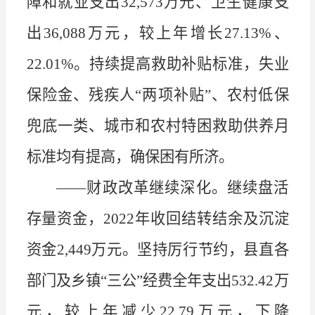
障和就业支出
32,573
万元、卫生健康支
出
36,088
万元，较上年增长
27.13%
、
22.01%
。持续提高救助补贴标准，失业
保险金、残疾人
“
两项补贴
”
、农村低保
兜底一类、城市和农村特困救助供养月
标准均有提高，确保困有所济。
——
财政改革继续深化。继续盘活
存量资金，
2022
年收回结转结余及沉淀
资金
2,449
万元。坚持厉行节约，县直各
部门及乡镇
“
三公
”
经费全年支出
532.42
万
元，较上年减少
22.79
万元，下降