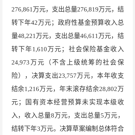
276,861
万元，支出总量
276,819
万元，结
转下年
42
万元；政府性基金预算收入总
量
48,221
万元，支出总量
46,611
万元，结
转下年
1,610
万元；社会保险基金收入
24,973
万元（不含上级统筹的社会保
险），决算支出
23,757
万元，本年收支
结余
1,216
万元，年末滚存结余
28,802
万
元；国有资本经营预算未实现本级收
入，收入总量
8
万元，支出总量
5
万元，
结转下年
3
万元。决算草案编制总体符合