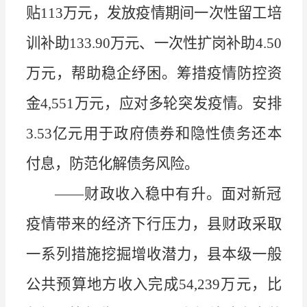
贴
113
万元，发放疫情期间一次性留工培
训补助
133.90
万元、一次性扩岗补助
4.50
万元，帮助稳企纾困。筹措疫情防控资
金
4,551
万元，应对多轮突发疫情。安排
3.53
亿元用于政府债券和隐性债务还本
付息，防范化解债务风险。
——
财政收入稳中有升。面对新冠
疫情带来的经济下行压力，县财政采取
一系列措施挖掘增收潜力，县本级一般
公共预算地方收入完成
54,239
万元，比