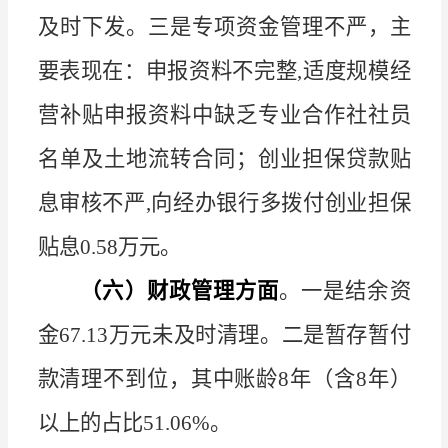
及时下发。三是专项资金管理不严，主
要表现在：申报资料不完整
,
适度规模经
营补贴申报资料中缺乏专业合作社社员
名单及土地流转合同；创业担保贷款贴
息审核不严
,
向经办银行多拨付创业担保
贴息
0.58
万元。
（六）财政管理方面
。一是结余资
金
67.13
万元未及时清理。二是暂存暂付
款清理不到位，其中账龄
8
年（含
8
年）
以上的占比
51.06%
。