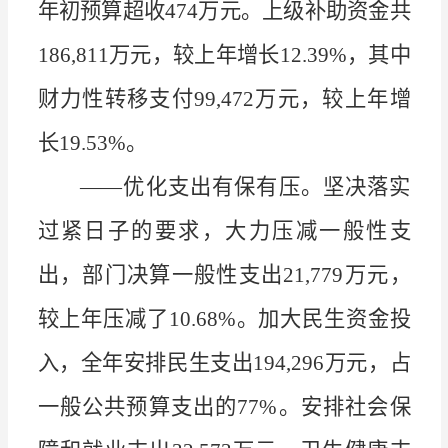
年初预算超收
474
万元。上级补助资金共
186,811
万元，较上年增长
12.39%
，其中
财力性转移支付
99,472
万元，较上年增
长
19.53%
。
——
优化支出有保有压。坚决落实
过紧日子的要求，大力压减一般性支
出，部门决算一般性支出
21,779
万元，
较上年压减了
10.68%
。加大民生资金投
入，全年安排民生支出
194,296
万元，占
一般公共预算支出的
77%
。安排社会保