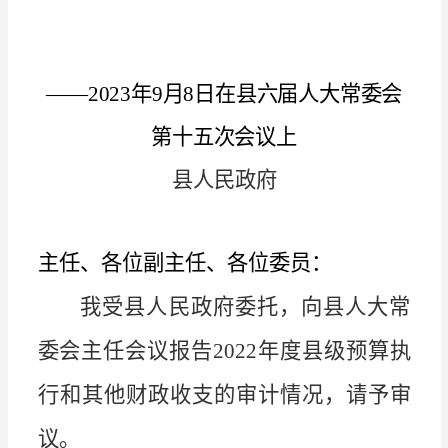
——
202
3
年
9
月
8
日在县
六
届人大常委会
第
十五
次
会议
上
县人民政府
主任、各位副主任
、各位委员
：
我受县人民政府委托，向县人大常
委会
主任会议
报告
2022
年度县级预算执
行和其他财政收支的审计情况，请予审
议。