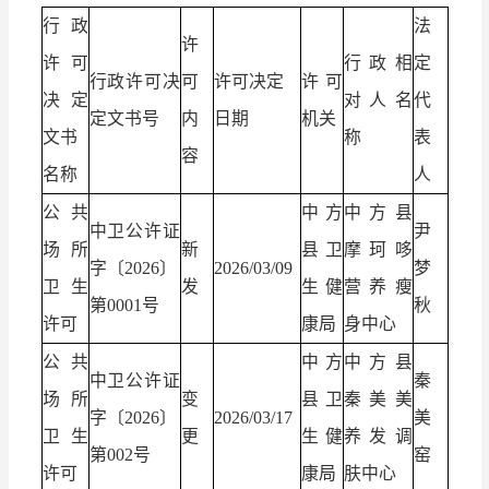
行政
法
许
许可
行政相
定
行政许可决
可
许可决定
许可
决定
对人名
代
定文书号
内
日期
机关
文书
称
表
容
名称
人
公共
中方
中方县
中卫公许证
尹
场所
新
县卫
摩珂哆
字〔2026〕
2026/03/09
梦
卫生
发
生健
营养瘦
第0001号
秋
许可
康局
身中心
公共
中方
中方县
中卫公许证
秦
场所
变
县卫
秦美美
字〔2026〕
2026/03/17
美
卫生
更
生健
养发调
第002号
窑
许可
康局
肤中心