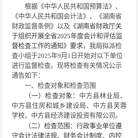
根据《中华人民共和国预算法》、
《中华人民共和国会计法》、《湖南省
财政监督条例》
以
及
《
湖南
省财政厅关
于
组织
开展
全省
202
5
年度会计和评估监
督检查工作的通知
》
要求
，我局拟派检
查小组于
202
5
年
9
月
1
日开始对以下单位
进行监督检查。现将检查有关情况公示
通告如下：
一、检查对象和检查范围
（一）
检查对象：
中方县林业局
、
中方县住房和城乡建设局、中方县芙蓉
学校、中方县经济建设投资有限公司
。
（二）
检查范围：
行政事业单位遵
守会计法律法规、财务会计制度、内控