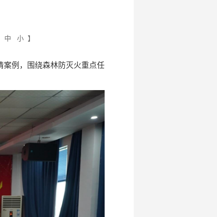
大
中
小
】
火情案例，围绕森林防灭火重点任