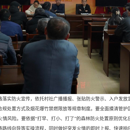
格落实防火宣传，依托村社广播播报、张贴防火警示、入户发放
合规处置方式及烟花爆竹禁燃限放等规章制度。要全面摸清管护
火情风险。要依据“打早、打小、打了”的森林防火处置原则优化
场路线向导等实操流程，同时做好突发火情的即时上报、快速响