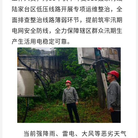
陆家台区低压线路开展专项运维整治，全
面排查整治线路薄弱环节，提前筑牢汛期
电网安全防线，全力保障辖区群众汛期生
产生活用电稳定可靠。
当前强降雨、雷电、大风等恶劣天气