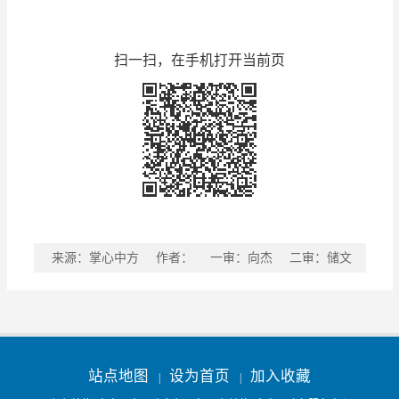
扫一扫，在手机打开当前页
来源：掌心中方
作者：
一审：向杰
二审：储文
娟
三审：高剑
稿件收藏
分享到
站点地图
设为首页
加入收藏
|
|