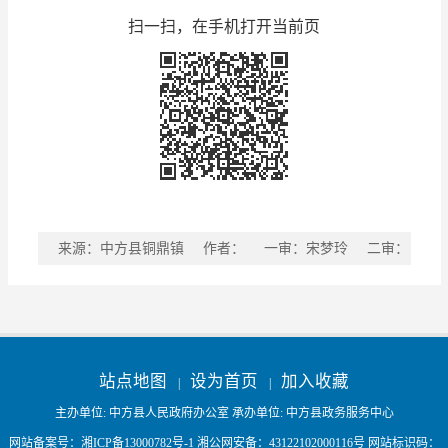
扫一扫，在手机打开当前页
来源：中方县铜鼎镇
作者：
一审：宋梦玲
二审：
宋晔
三审：杨番
稿件收藏
分享到
站点地图
设为首页
加入收藏
|
|
主办单位: 中方县人民政府办公室 承办单位: 中方县政务服务中心
网站备案号：
湘ICP备13000782号-1
湘公网安备：
43122102000116号
网站标识码：