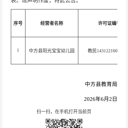
表。现声明作废，特此公告。
序号
经营者名称
许可证编号
1
中方县阳光宝宝
幼儿园
教民
1
43122160000
1
中方县教育局
2026年
6
月
2
日
扫一扫，在手机打开当前页