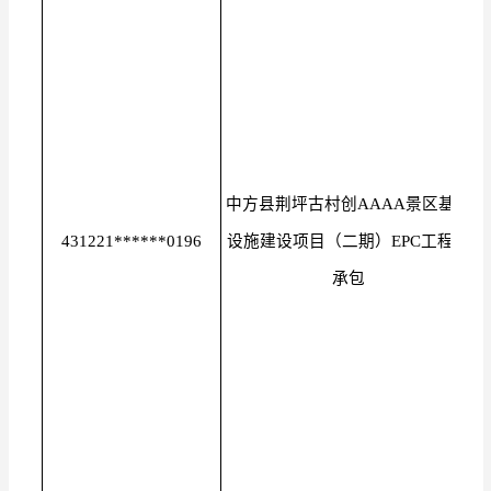
中方县荆坪古村创AAAA景区基础
431221******0196
设施建设项目（二期）EPC工程总
承包