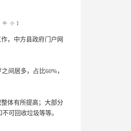
大
中
小
】
工作，中方县政府门户网
：
岁之间居多，占比60%，
识整体有所提高；大部分
和不可回收垃圾等等。